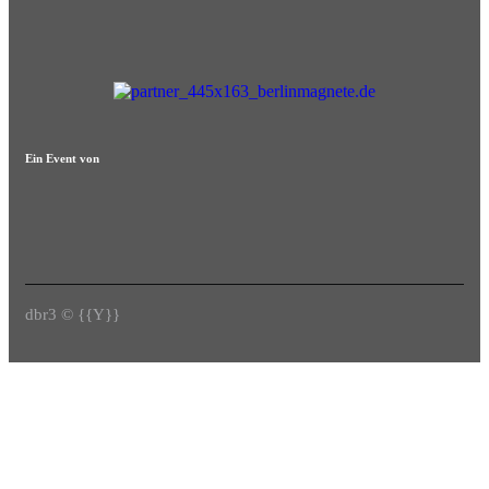
Ein Event von
dbr3 © {{Y}}