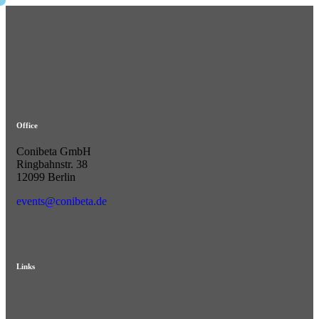
Office
Conibeta GmbH
Ringbahnstr. 38
12099 Berlin
events@conibeta.de
Links