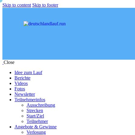
Skip to content
Skip to footer
Close
Idee zum Lauf
Berichte
Videos
Fotos
Newsletter
Teilnehmerinfos
Ausschreibung
Strecken
Start/Ziel
Teilnehmer
Angebote & Gewinne
Verlosung