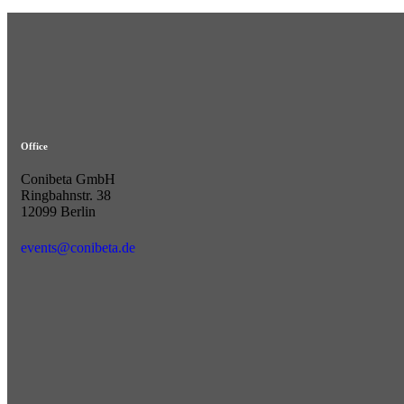
Office
Conibeta GmbH
Ringbahnstr. 38
12099 Berlin
events@conibeta.de